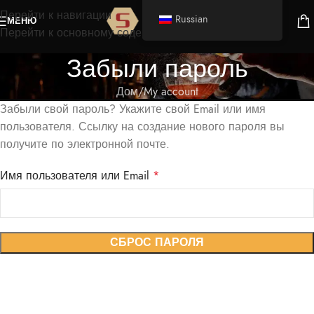
Перейти к навигации
Russian
МЕНЮ
Перейти к основному содержимому
Забыли пароль
Дом
My account
Забыли свой пароль? Укажите свой Email или имя
пользователя. Ссылку на создание нового пароля вы
получите по электронной почте.
Имя пользователя или Email
*
СБРОС ПАРОЛЯ