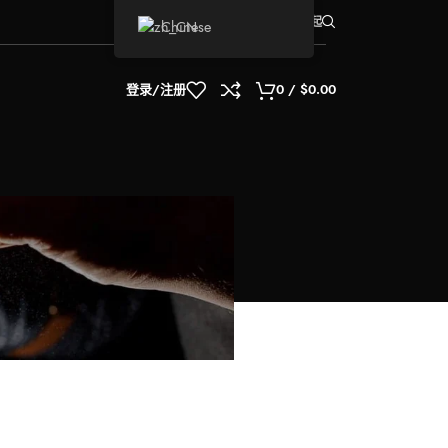
最小起订量
发货：
5箱起
Chinese
登录/注册
0
/
$
0.00