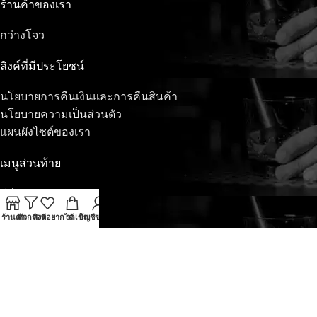
ร้านค้าของเรา
กว่างโจว
ลิงค์ที่มีประโยชน์
นโยบายการคืนเงินและการคืนสินค้า
นโยบายความเป็นส่วนตัว
แผนผังไซต์ของเรา
เมนูส่วนท้าย
Whatsapp
Telegram
ร้านค้า
ตัวกรอง
สิ่งที่อยากได้
รถเข็น
บัญชีของฉัน
Wechat
ติดต่อเรา
ข่าวล่าสุด
ขึ้นอยู่กับ
เซนส์ไวน์
จัดหา
2023
แหล่งขายส่งไวน์มือหนึ่งสำหรับ
ตลาดกลางคืน
.