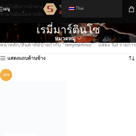
ข้ามไปยังการนำทาง
Thai
เมนู
ข้ามไปยังเนื้อหาหลัก
เรมี่มาร์ตินโซ
หมวดหมู่
หน้าหลัก
สินค้าที่มีป้ายกำกับ “remymartinxo”
แสดง %d รายการ
แสดงแถบด้านข้าง
-67%