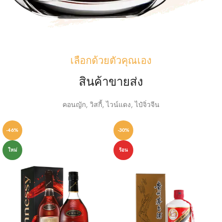
เลือกด้วยตัวคุณเอง
สินค้าขายส่ง
คอนญัก, วิสกี้, ไวน์แดง, ไป๋จิ่วจีน
-46%
-30%
ใหม่
ร้อน