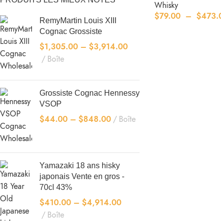
Whisky
$
79.00
–
$
473.
RemyMartin Louis XIII
Cognac Grossiste
$
1,305.00
–
$
3,914.00
Boîte
Grossiste Cognac Hennessy
VSOP
$
44.00
–
$
848.00
Boîte
Yamazaki 18 ans hisky
japonais Vente en gros -
70cl 43%
$
410.00
–
$
4,914.00
Boîte