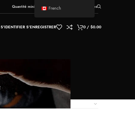
Quantité minimum d'achat
pour expédition:
5 boîtes
French
S'IDENTIFIER S'ENREGISTRER
0
/
$
0.00
E
18
24