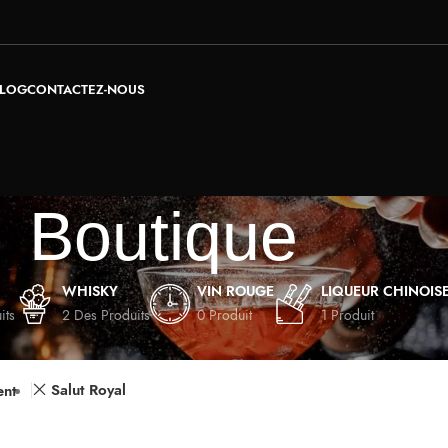
LOG
CONTACTEZ-NOUS
Boutique
WHISKY
VIN ROUGE
LIQUEUR CHINOIS
its
2 Des Produits
0 Produit
1 Produit
Montrer
9
12
Salut Royal
ent