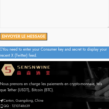
You need to enter your Consumer key and secret to display your
recent X (Twitter) feed.
Nous prenons en charge les paiements en crypto-monnaie, tels
que Tether (USDT), Bitcoin (BTC).
Canton, Guangdong, Chine
QQ : 1210748639