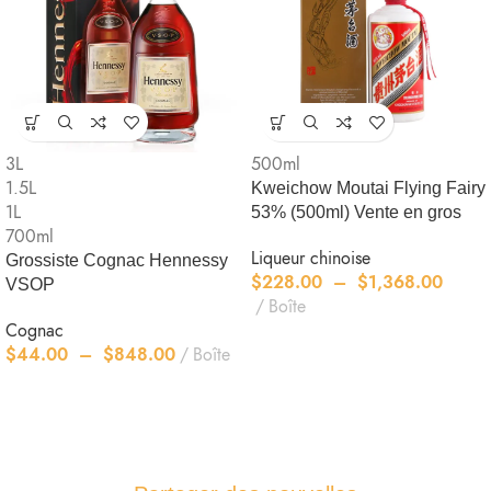
3L
500ml
1.5L
Kweichow Moutai Flying Fairy
1L
53% (500ml) Vente en gros
700ml
Liqueur chinoise
Grossiste Cognac Hennessy
$
228.00
–
$
1,368.00
VSOP
Boîte
Cognac
$
44.00
–
$
848.00
Boîte